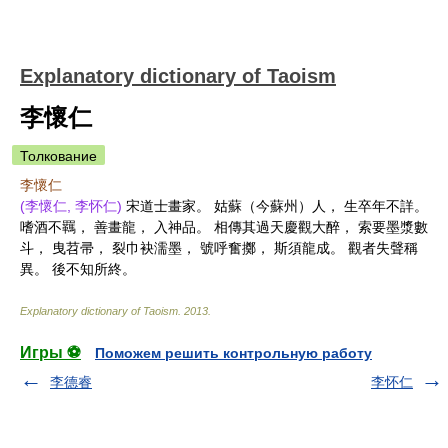
Explanatory dictionary of Taoism
李懷仁
Толкование
李懷仁
(李懷仁, 李怀仁)
宋道士畫家。 姑蘇（今蘇州）人， 生卒年不詳。
嗜酒不羈， 善畫龍， 入神品。 相傳其過天慶觀大醉， 索要墨漿數
斗， 曳苕帚， 裂巾袂濡墨， 號呼奮擲， 斯須龍成。 觀者失聲稱
異。 後不知所終。
Explanatory dictionary of Taoism
.
2013
.
Игры ⚽
Поможем решить контрольную работу
李德睿
李怀仁