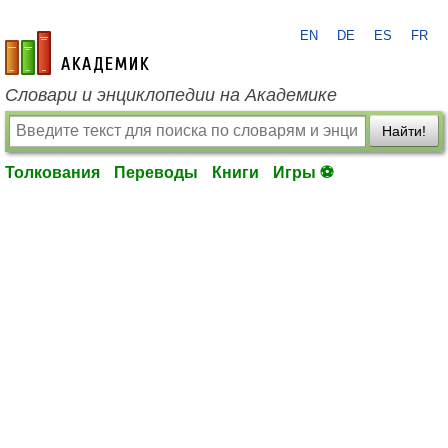
EN
DE
ES
FR
academic.ru
Словари и энциклопедии на Академике
Найти!
Толкования
Переводы
Книги
Игры ⚽